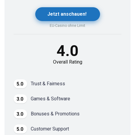
Jetzt anschauen!
EU-Casino ohne Limit
4.0
Overall Rating
Trust & Fairness
5.0
Games & Software
3.0
Bonuses & Promotions
3.0
Customer Support
5.0