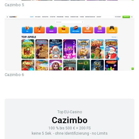
Cazimbo 5
Cazimbo 6
Top EU-Casino
Cazimbo
100 % bis 500 € + 200 FS
keine 5 Sek. - ohne Identifizierung - no Limits