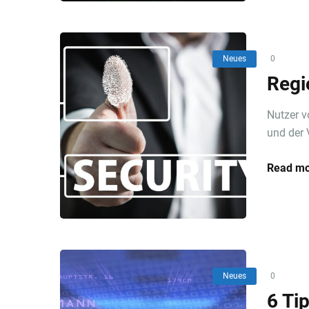
Neues
0
Regi
Nutzer v
und der 
Read mo
Neues
0
6 Ti