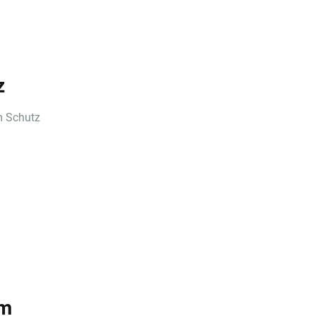
z
m Schutz
im