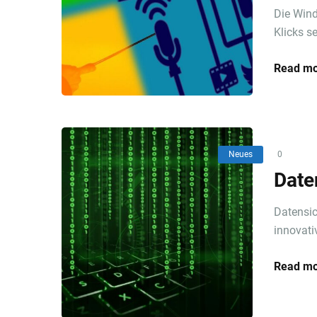
Die Wind
Klicks s
Read mo
Neues
0
Date
Datensic
innovati
Read mo