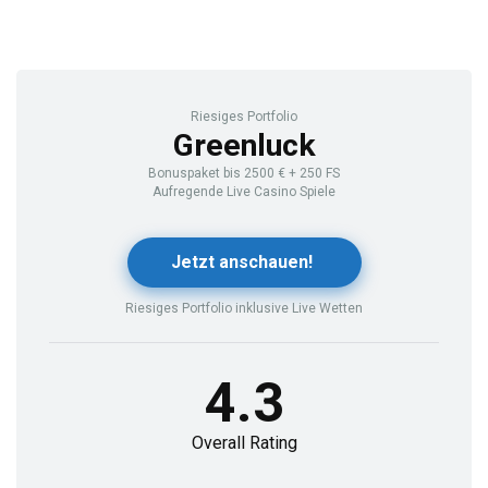
Riesiges Portfolio
Greenluck
Bonuspaket bis 2500 € + 250 FS
Aufregende Live Casino Spiele
Jetzt anschauen!
Riesiges Portfolio inklusive Live Wetten
4.3
Overall Rating