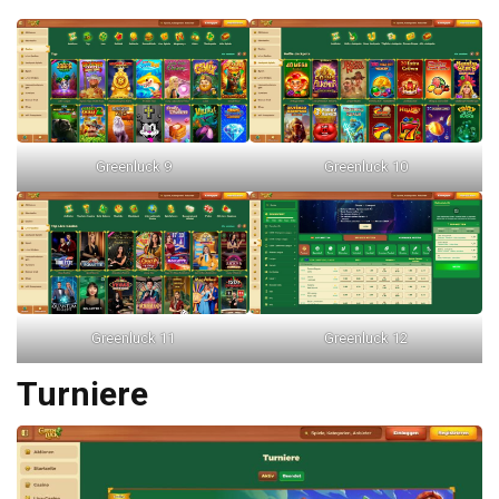
Greenluck 9
Greenluck 10
Greenluck 12
Greenluck 11
Turniere